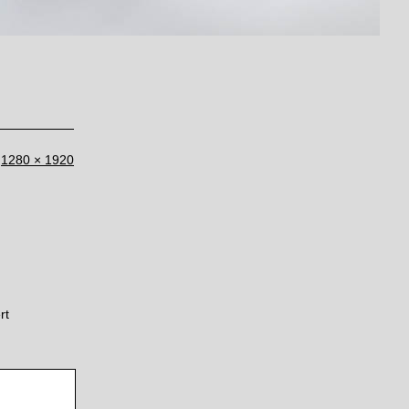
Originalgröße
1280 × 1920
rt